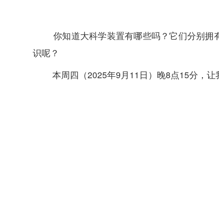
你知道
大科学装置有哪些吗？它们
分别拥
识呢？
本周四
（202
5
年9
月11
日）晚8点15分，让