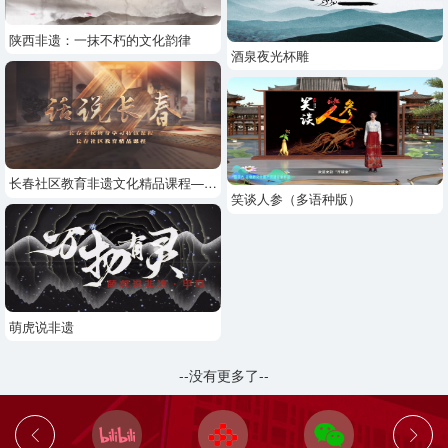
陕西非遗：一抹不朽的文化韵律
酒泉夜光杯雕
长春社区教育非遗文化精品课程——满族剪纸
笑谈人参（多语种版）
萌虎说非遗
--没有更多了--