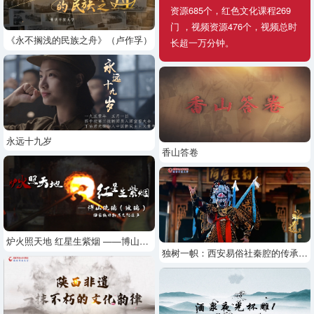
资源685个，红色文化课程269
门 ，视频资源476个，视频总时
《永不搁浅的民族之舟》（卢作孚）
长超一万分钟。
永远十九岁
香山答卷
炉火照天地 红星生紫烟 ——博山琉璃（玻璃）
独树一帜：西安易俗社秦腔的传承与创新