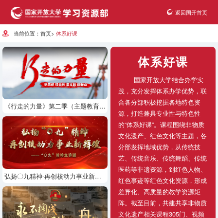
返回国开首页
当前位置：
首页
>
体系好课
体系好课
国家开放大学结合办学实
践，充分发挥体系办学优势，联
合各分部积极挖掘各地特色资
《行走的力量》第二季（主题教育特别节目）
源，打造兼具专业性与特色性
的“体系好课”。课程围绕非物质
文化遗产、红色文化等主题，各
分部发挥地域优势，从传统技
艺、传统音乐、传统舞蹈、传统
医药等非遗资源，到红色人物、
弘扬〇九精神-再创核动力事业新辉煌
红色事迹等红色文化资源，形成
差异化、高质量的教学资源矩
阵。截至目前，共建共享非物质
文化遗产相关课程305门、视频