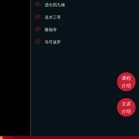
进出四九城
送水三哥
隆福寺
马可波罗
课程
介绍
主讲
介绍