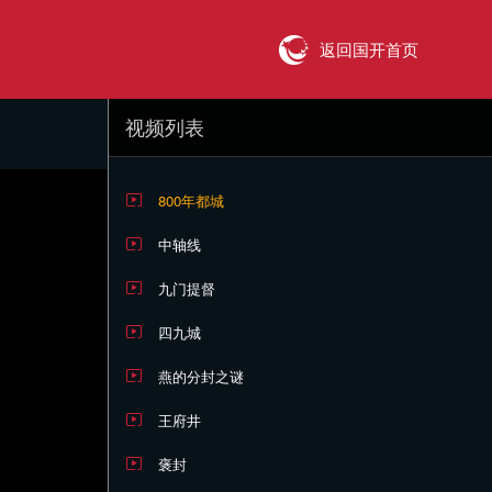
返回国开首页
视频列表
800年都城
中轴线
九门提督
四九城
燕的分封之谜
王府井
褒封