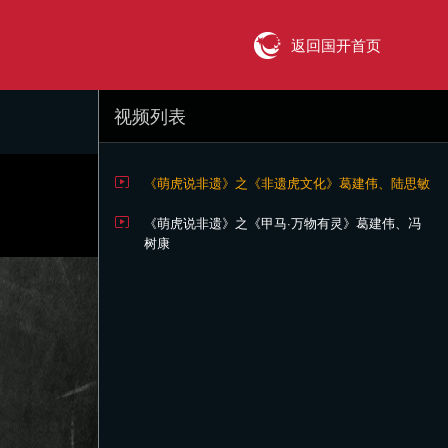
返回国开首页
视频列表
《萌虎说非遗》之《非遗虎文化》葛建伟、陆思敏
《萌虎说非遗》之《甲马·万物有灵》葛建伟、冯
树康