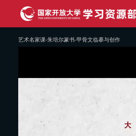
艺术名家课-朱培尔篆书-甲骨文临摹与创作